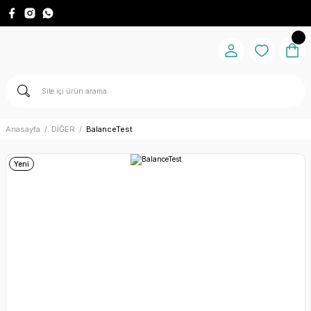
Anasayfa
DİĞER
BalanceTest
Yeni