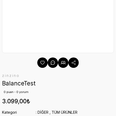
zinzino
BalanceTest
0 puan - 0 yorum
3.099,00₺
Kategori
DİĞER
,
TÜM ÜRÜNLER