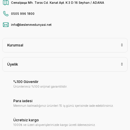
Cemalpaşa Mh. Toros Cd. Kanat Apt. K:3 D:16 Seyhan / ADANA
0505 996 1800
info@beslenmedunyasi.net
Kurumsal
Üyelik
%100 Güvenilir
Ürünlerimiz %100 orijinal garantilidir.
Para iadesi
Memnun kalmadığınız ürünleri 15 iş günü içerisinde iade edebilirsiniz.
Ücretsiz kargo
1000₺ ve üzeri alışverişlerinizde kargo ücreti ödemezsiniz.