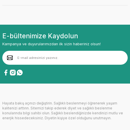
E-bültenimize Kaydolun
Kampanya ve duyurularımızdan ilk sizin haberiniz olsun!
Hayata bakış açınızı değiştirin. Sağlıklı beslenmeyi öğrenerek yaşam
kalitenizi arttırın. Sitemizi takip ederek diyet ve sağlıklı beslenme
konularında bilgi sahibi olun. Sağlıklı beslendiğinizde kendinizi mutlu ve
enerjik hissedeceksiniz. Diyetin kişiye özel olduğunu unutmayın.