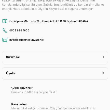
kalitenizi arttırın. Sitemizi takip ederek diyet ve sağlıklı beslenme
konularında bilgi sahibi olun. Sağlıklı beslendiğinizde kendinizi mutlu ve
enerjik hissedeceksiniz. Diyetin kişiye özel olduğunu unutmayın.
Cemalpaşa Mh. Toros Cd. Kanat Apt. K:3 D:16 Seyhan / ADANA
0505 996 1800
info@beslenmedunyasi.net
Kurumsal
Üyelik
%100 Güvenilir
Ürünlerimiz %100 orijinal garantilidir.
Para iadesi
Memnun kalmadığınız ürünleri 15 iş günü içerisinde iade edebilirsiniz.