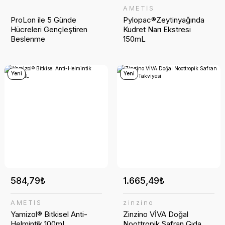
AMETİS
ProLon ile 5 Günde
Pylopac®Zeytinyağında
Hücreleri Gençleştiren
Kudret Narı Ekstresi
Beslenme
150mL
Yeni
Yeni
584,79₺
1.665,49₺
AMETİS
zinzino
Yamizol® Bitkisel Anti-
Zinzino VİVA Doğal
Helmintik 100mL
Noottropik Safran Gıda