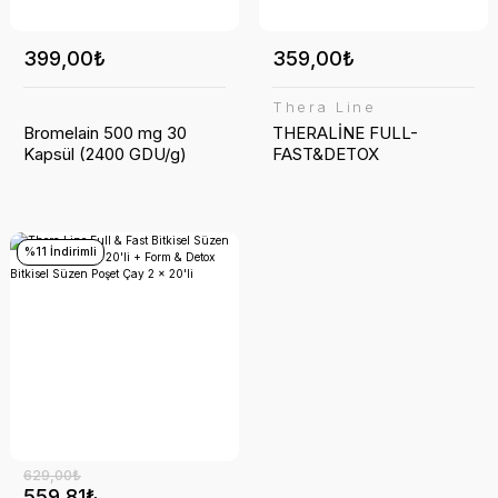
399,00₺
359,00₺
Thera Line
Bromelain 500 mg 30
THERALİNE FULL-
Kapsül (2400 GDU/g)
FAST&DETOX
%11 İndirimli
629,00₺
559,81₺