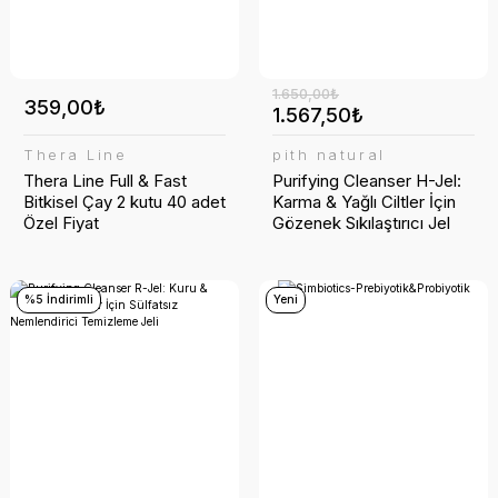
1.650,00₺
359,00₺
1.567,50₺
Thera Line
pith natural
Thera Line Full & Fast
Purifying Cleanser H-Jel:
Bitkisel Çay 2 kutu 40 adet
Karma & Yağlı Ciltler İçin
Özel Fiyat
Gözenek Sıkılaştırıcı Jel
%5 İndirimli
Yeni