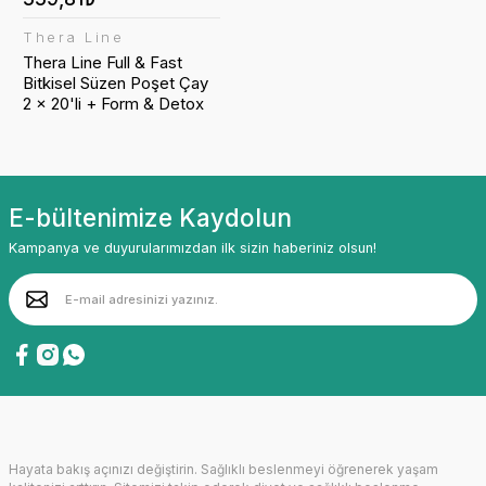
Thera Line
Thera Line Full & Fast
Bitkisel Süzen Poşet Çay
2 x 20'li + Form & Detox
Bitkisel Süzen Poşet Çay
2 x 20'li
E-bültenimize Kaydolun
Kampanya ve duyurularımızdan ilk sizin haberiniz olsun!
Hayata bakış açınızı değiştirin. Sağlıklı beslenmeyi öğrenerek yaşam