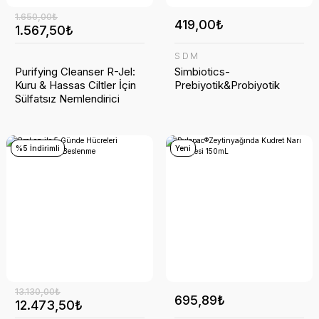
1.650,00₺
419,00₺
1.567,50₺
SDM
Purifying Cleanser R-Jel:
Simbiotics-
Kuru & Hassas Ciltler İçin
Prebiyotik&Probiyotik
Sülfatsız Nemlendirici
Temizleme Jeli
%5 İndirimli
Yeni
13.130,00₺
695,89₺
12.473,50₺