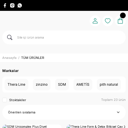
Anasayfa
TÜM ÜRÜNLER
Markalar
Thera Line
zinzino
SDM
AMETİS
pith natural
Toplam 23 ürün
Stoktakiler