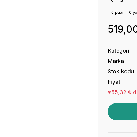
0 puan - 0 y
519,0
Kategori
Marka
Stok Kodu
Fiyat
*55,32 ₺ de