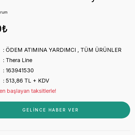
orum
0₺
ÖDEM ATIMINA YARDIMCI
,
TÜM ÜRÜNLER
Thera Line
163941530
513,86 TL + KDV
n başlayan taksitlerle!
GELİNCE HABER VER