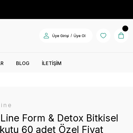
/
Üye Girişi
Üye Ol
AR
BLOG
İLETİŞİM
Line
Line Form & Detox Bitkisel
kutu 60 adet Özel Fiyat