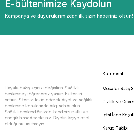
E-bültenimize Kaydolun
Kampanya ve duyurularımızdan ilk sizin haberiniz olsun!
Kurumsal
Hayata bakış açınızı değiştirin. Sağlıklı
Mesafeli Satış 
beslenmeyi öğrenerek yaşam kalitenizi
arttırın. Sitemizi takip ederek diyet ve sağlıklı
Gizlilik ve Güven
beslenme konularında bilgi sahibi olun.
Sağlıklı beslendiğinizde kendinizi mutlu ve
İptal İade Koşull
enerjik hissedeceksiniz. Diyetin kişiye özel
olduğunu unutmayın.
Kargo Takibi