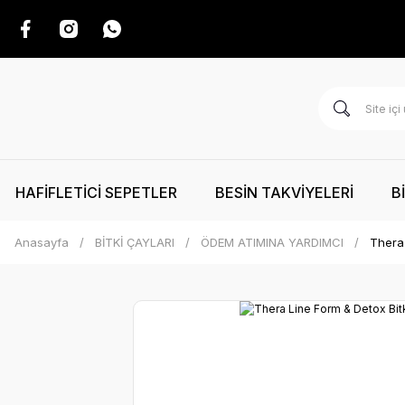
HAFİFLETİCİ SEPETLER
BESİN TAKVİYELERİ
B
Anasayfa
BİTKİ ÇAYLARI
ÖDEM ATIMINA YARDIMCI
Thera 