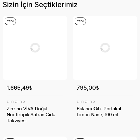
Yeni
Sizin İçin Seçtiklerimiz
Yeni
Yeni
419,00₺
419,00₺
1.665,49₺
795,00₺
SDM
SDM
Simbiotics-Prebiyotik&Probiyotik
Simbiotics-Prebiyotik&Probiyotik
zinzino
zinzino
Zinzino VİVA Doğal
BalanceOil+ Portakal
Noottropik Safran Gıda
Limon Nane, 100 ml
Takviyesi
%5 İndirimli
%5 İndirimli