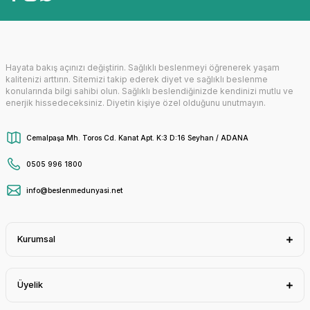
Hayata bakış açınızı değiştirin. Sağlıklı beslenmeyi öğrenerek yaşam
kalitenizi arttırın. Sitemizi takip ederek diyet ve sağlıklı beslenme
584,79₺
konularında bilgi sahibi olun. Sağlıklı beslendiğinizde kendinizi mutlu ve
enerjik hissedeceksiniz. Diyetin kişiye özel olduğunu unutmayın.
AMETİS
Yamizol® Bitkisel Anti-Helmintik 100mL
Cemalpaşa Mh. Toros Cd. Kanat Apt. K:3 D:16 Seyhan / ADANA
0505 996 1800
info@beslenmedunyasi.net
Yeni
399,00₺
Kurumsal
BROLİNE 1 ALANA 1 BEDAVA
559,00₺
Üyelik
SDM
SDM Unicomplex Plus Diyet Yapanlara Özel Vitamin ve Mineral