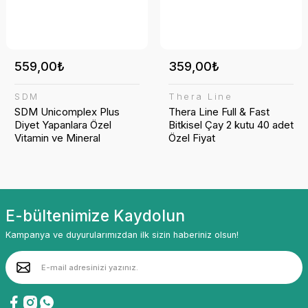
559,00₺
359,00₺
695,89₺
SDM
Thera Line
559,00₺
SDM Unicomplex Plus
Thera Line Full & Fast
AMETİS
Diyet Yapanlara Özel
Bitkisel Çay 2 kutu 40 adet
Pylopac®Zeytinyağında Kudret Narı Ekstresi 150mL
Vitamin ve Mineral
Özel Fiyat
1.029,00₺
SDM
SDM 14
SDM
SDM 14 ( 2 adet )
Yeni
E-bültenimize Kaydolun
Kampanya ve duyurularımızdan ilk sizin haberiniz olsun!
559,00₺
SDM
SDM Unicomplex Plus Diyet Yapanlara Özel Vitamin ve Mineral