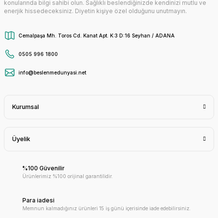
konularında bilgi sahibi olun. Sağlıklı beslendiğinizde kendinizi mutlu ve
enerjik hissedeceksiniz. Diyetin kişiye özel olduğunu unutmayın.
Cemalpaşa Mh. Toros Cd. Kanat Apt. K:3 D:16 Seyhan / ADANA
0505 996 1800
info@beslenmedunyasi.net
Kurumsal
Üyelik
%100 Güvenilir
Ürünlerimiz %100 orijinal garantilidir.
Para iadesi
Memnun kalmadığınız ürünleri 15 iş günü içerisinde iade edebilirsiniz.