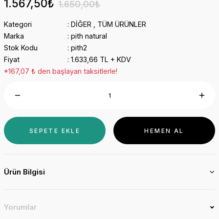
1.567,50₺
1.650,00₺
Kategori
DİĞER
,
TÜM ÜRÜNLER
Marka
pith natural
Stok Kodu
pith2
Fiyat
1.633,66 TL + KDV
*167,07 ₺ den başlayan taksitlerle!
SEPETE EKLE
HEMEN AL
Ürün Bilgisi
Yorumlar