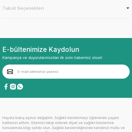
Taksit Seçenekleri
E-bültenimize Kaydolun
Kampanya ve duyurularımızdan ilk sizin haberiniz olsun!
Hayata bakış açınızı değiştirin. Sağlıklı beslenmeyi öğrenerek yaşam
kalitenizi arttırın. Sitemizi takip ederek diyet ve sağlıklı beslenme
konularında bilgi sahibi olun. Sağlıklı beslendiğinizde kendinizi mutlu ve