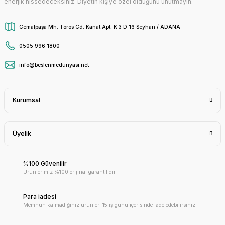
enerjik hissedeceksiniz. Diyetin kişiye özel olduğunu unutmayın.
Cemalpaşa Mh. Toros Cd. Kanat Apt. K:3 D:16 Seyhan / ADANA
0505 996 1800
info@beslenmedunyasi.net
Kurumsal
Üyelik
%100 Güvenilir
Ürünlerimiz %100 orijinal garantilidir.
Para iadesi
Memnun kalmadığınız ürünleri 15 iş günü içerisinde iade edebilirsiniz.