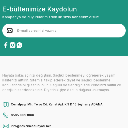
E-bültenimize Kaydolun
Kampanya ve duyurularımızdan ilk sizin haberiniz olsun!
Hayata bakış açınızı değiştirin. Sağlıklı beslenmeyi öğrenerek yaşam
kalitenizi arttırın. Sitemizi takip ederek diyet ve sağlıklı beslenme
konularında bilgi sahibi olun. Sağlıklı beslendiğinizde kendinizi mutlu ve
enerjik hissedeceksiniz. Diyetin kişiye özel olduğunu unutmayın.
Cemalpaşa Mh. Toros Cd. Kanat Apt. K:3 D:16 Seyhan / ADANA
0505 996 1800
info@beslenmedunyasi.net