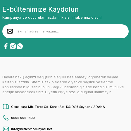
E-bültenimize Kaydolun
Kampanya ve duyurularımızdan ilk sizin haberiniz olsun!
Hayata bakış açınızı değiştirin. Sağlıklı beslenmeyi öğrenerek yaşam
kalitenizi arttırın. Sitemizi takip ederek diyet ve sağlıklı beslenme
konularında bilgi sahibi olun. Sağlıklı beslendiğinizde kendinizi mutlu ve
enerjik hissedeceksiniz. Diyetin kişiye özel olduğunu unutmayın.
Cemalpaşa Mh. Toros Cd. Kanat Apt. K:3 D:16 Seyhan / ADANA
0505 996 1800
info@beslenmedunyasi.net